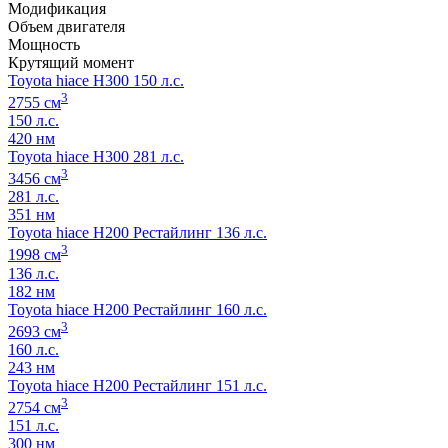
Модификация
Объем двигателя
Мощность
Крутящий момент
Toyota hiace H300 150 л.с.
3
2755 см
150 л.с.
420 нм
Toyota hiace H300 281 л.с.
3
3456 см
281 л.с.
351 нм
Toyota hiace H200 Рестайлинг 136 л.с.
3
1998 см
136 л.с.
182 нм
Toyota hiace H200 Рестайлинг 160 л.с.
3
2693 см
160 л.с.
243 нм
Toyota hiace H200 Рестайлинг 151 л.с.
3
2754 см
151 л.с.
300 нм